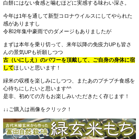
白餅にはない食感と噛むほどに実感する味わい深さ。
今年は1年を通して新型コロナウイルスにしてやられた
感がありますし
令和2年集中豪雨でのダメージもありましたが
まずは本年を乗り切って、来年以降の免疫力UPも皆さ
んの景気UPも祈願しつつ
古（いにしえ）のパワーを頂戴して、ご自身の身体に宿
して
ほしいと思います！
緑米の収穫を楽しみにしつつ、またあのプチプチ食感を
心待ちにしたいと思います^^
是非、初めての方もお楽しみいただきたく存じます！
↓↓ご購入は画像をクリック！