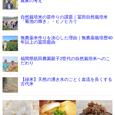
農家の考え
自然栽培米の苗作りの課題｜冨田自然栽培米
「菊池の輝き」・ヒノヒカリ
無農薬米作りを決心した理由｜無農薬栽培歴40
年以上の冨田親由
福岡県筋田農園親子2世代の自然栽培米へのこ
だわり
【緑米】天然の湧き水のごとく血流を良くする
古代米