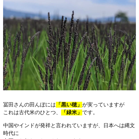
冨田さんの田んぼには
「黒い穂」
が実っていますが
これは古代米のひとつ、
「緑米」
です。
中国やインドが発祥と言われていますが、日本へは縄文
時代に