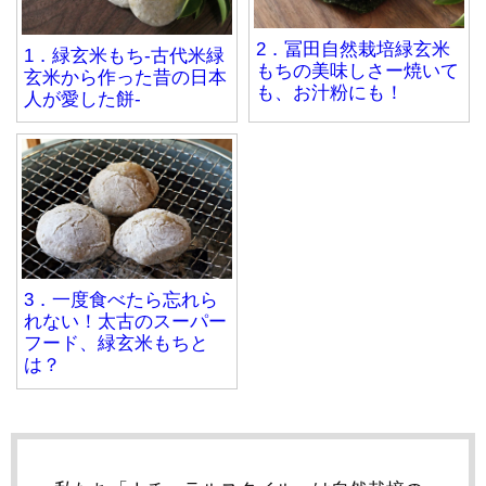
2．冨田自然栽培緑玄米
1．緑玄米もち-古代米緑
もちの美味しさー焼いて
玄米から作った昔の日本
も、お汁粉にも！
人が愛した餅-
3．一度食べたら忘れら
れない！太古のスーパー
フード、緑玄米もちと
は？