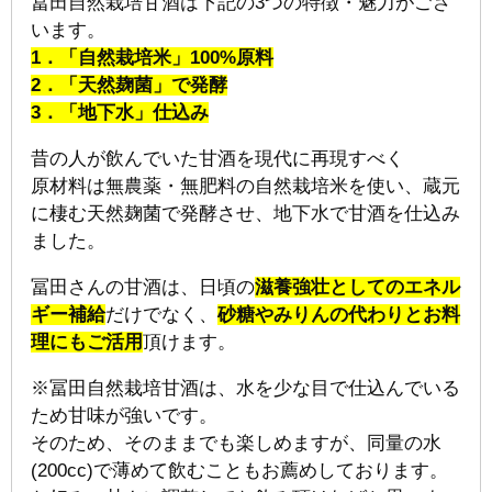
冨田自然栽培甘酒は下記の3つの特徴・魅力がござ
います。
1．「自然栽培米」100%原料
2．「天然麹菌」で発酵
3．「地下水」仕込み
昔の人が飲んでいた甘酒を現代に再現すべく
原材料は無農薬・無肥料の自然栽培米を使い、蔵元
に棲む天然麹菌で発酵させ、地下水で甘酒を仕込み
ました。
冨田さんの甘酒は、日頃の
滋養強壮としてのエネル
ギー補給
だけでなく、
砂糖やみりんの代わりとお料
理にもご活用
頂けます。
※冨田自然栽培甘酒は、水を少な目で仕込んでいる
ため甘味が強いです。
そのため、そのままでも楽しめますが、同量の水
(200cc)で薄めて飲むこともお薦めしております。