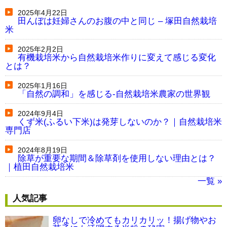
2025年4月22日
田んぼは妊婦さんのお腹の中と同じ – 塚田自然栽培
米
2025年2月2日
有機栽培米から自然栽培米作りに変えて感じる変化
とは？
2025年1月16日
「自然の調和」を感じる-自然栽培米農家の世界観
2024年9月4日
くず米(ふるい下米)は発芽しないのか？｜自然栽培米
専門店
2024年8月19日
除草が重要な期間＆除草剤を使用しない理由とは？
｜植田自然栽培米
一覧 »
人気記事
卵なしで冷めてもカリカリッ！揚げ物やお