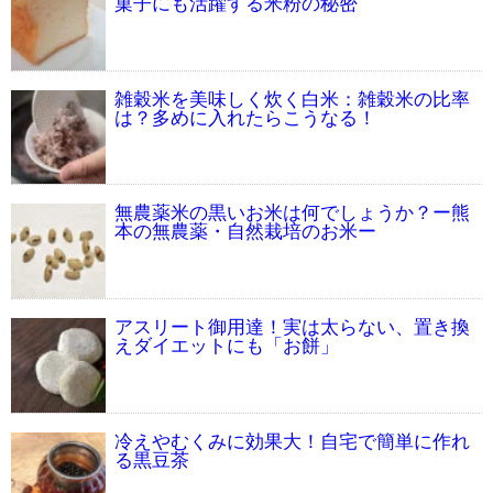
菓子にも活躍する米粉の秘密
雑穀米を美味しく炊く白米：雑穀米の比率
は？多めに入れたらこうなる！
無農薬米の黒いお米は何でしょうか？ー熊
本の無農薬・自然栽培のお米ー
アスリート御用達！実は太らない、置き換
えダイエットにも「お餅」
冷えやむくみに効果大！自宅で簡単に作れ
る黒豆茶