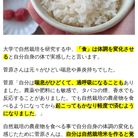
大学で自然栽培を研究する中、
「食」は体調を変化させ
る
と自分自身の体で実感したと言います。
菅原さんは元々がひどい喘息や鼻炎持ちでした。
菅原「自分は
喘息がひどくて、過呼吸になることも
あり
ました。農薬や肥料にも敏感で、タバコの煙、香水でも
反応することがありました。でも自然栽培の農産物を食
べるようになってから
起こってもかなり軽度で済むよう
になりました
。」
自然栽培の農産物を食べる事で自分自身の体調の変化も
感じたために菅原さんは、
自分は自然栽培米を作ると覚