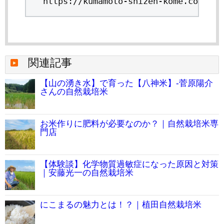
https://kumamoto-shizen-kome.com/rea
関連記事
【山の湧き水】で育った【八神米】-菅原陽介
さんの自然栽培米
お米作りに肥料が必要なのか？｜自然栽培米専
門店
【体験談】化学物質過敏症になった原因と対策
｜安藤光一の自然栽培米
にこまるの魅力とは！？｜植田自然栽培米