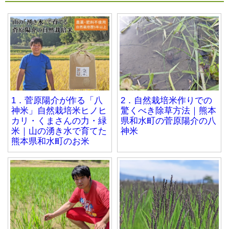
1．菅原陽介が作る「八
2．自然栽培米作りでの
神米」自然栽培米ヒノヒ
驚くべき除草方法｜熊本
カリ・くまさんの力・緑
県和水町の菅原陽介の八
米｜山の湧き水で育てた
神米
熊本県和水町のお米