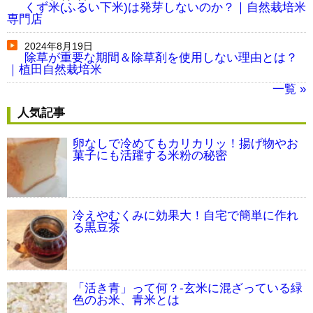
くず米(ふるい下米)は発芽しないのか？｜自然栽培米
専門店
2024年8月19日
除草が重要な期間＆除草剤を使用しない理由とは？
｜植田自然栽培米
一覧 »
人気記事
卵なしで冷めてもカリカリッ！揚げ物やお
菓子にも活躍する米粉の秘密
冷えやむくみに効果大！自宅で簡単に作れ
る黒豆茶
「活き青」って何？-玄米に混ざっている緑
色のお米、青米とは