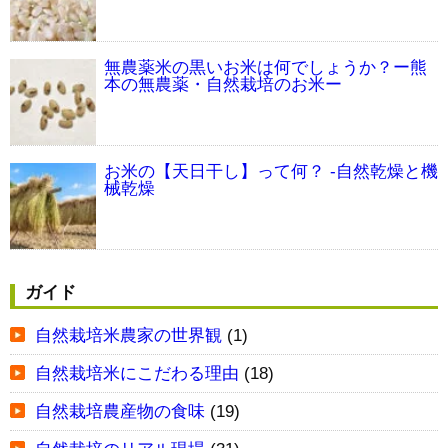
無農薬米の黒いお米は何でしょうか？ー熊
本の無農薬・自然栽培のお米ー
お米の【天日干し】って何？ -自然乾燥と機
械乾燥
ガイド
自然栽培米農家の世界観
(1)
自然栽培米にこだわる理由
(18)
自然栽培農産物の食味
(19)