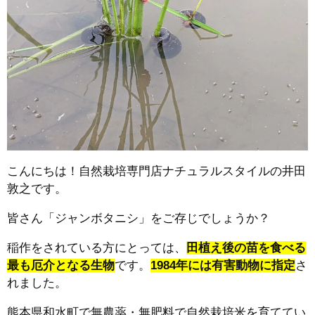
こんにちは！自然栽培専門店ナチュラルスタイルの井田
敦之です。
皆さん「ジャンボタニシ」をご存じでしょうか？
稲作をされている方にとっては、
田植え後の苗を食べる
最も厄介となる生物
です。
1984年には有害動物に指定
さ
れました。
熊本県和水町で無農薬・無肥料で自然栽培米を育ててい