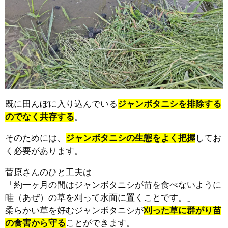
既に田んぼに入り込んでいる
ジャンボタニシを排除する
のでなく共存する
。
そのためには、
ジャンボタニシの生態をよく把握
してお
く必要があります。
菅原さんのひと工夫は
「約一ヶ月の間はジャンボタニシが苗を食べないように
畦（あぜ）の草を刈って水面に置くことです。」
柔らかい草を好むジャンボタニシが
刈った草に群がり苗
の食害から守る
ことができます。