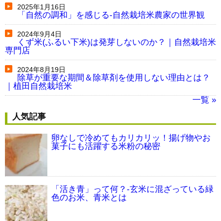
2025年1月16日
「自然の調和」を感じる-自然栽培米農家の世界観
2024年9月4日
くず米(ふるい下米)は発芽しないのか？｜自然栽培米
専門店
2024年8月19日
除草が重要な期間＆除草剤を使用しない理由とは？
｜植田自然栽培米
一覧 »
人気記事
卵なしで冷めてもカリカリッ！揚げ物やお
菓子にも活躍する米粉の秘密
「活き青」って何？-玄米に混ざっている緑
色のお米、青米とは