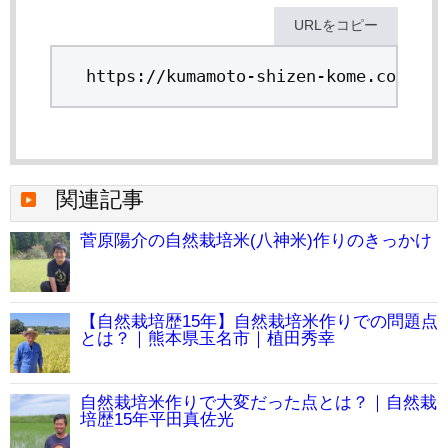
URLをコピー
https://kumamoto-shizen-kome.com/fie
関連記事
菅原陽介の自然栽培米(八神米)作りのきっかけ
【自然栽培歴15年】自然栽培米作りでの問題点
とは？｜熊本県玉名市｜植田秀幸
自然栽培米作りで大変だった点とは？｜自然栽
培歴15年平田真佐光