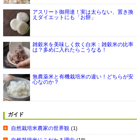
アスリート御用達！実は太らない、置き換
えダイエットにも「お餅」
雑穀米を美味しく炊く白米：雑穀米の比率
は？多めに入れたらこうなる！
無農薬米と有機栽培米の違い！どちらが安
心なのか？
ガイド
自然栽培米農家の世界観
(1)