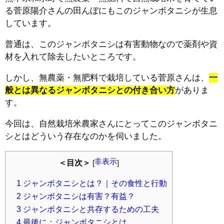
る菅原陽介さんの田んぼにもこのジャンボタニシが生息
しています。
普通は、このジャンボタニシは有害動物なので薬剤や資
材を入れて除去したいところです。
しかし、無農薬・無肥料で栽培している菅原さんは、
一
般とは異なるジャンボタニシとの付き合い方
がありま
す。
今回は、自然栽培米農家さんにとってこのジャンボタニ
シとはどういう存在なのかを伺いました。
非表示
＜目次＞
[
]
1
ジャンボタニシとは？｜その食性と行動
2
ジャンボタニシは有害？有益？
3
ジャンボタニシと共存するための工夫
4
最後に：ジャンボタニシとは