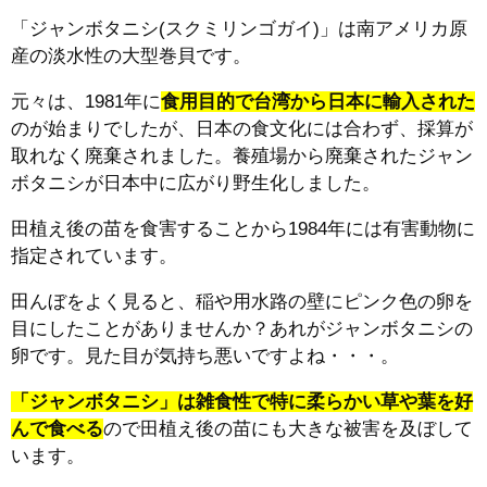
「ジャンボタニシ(スクミリンゴガイ)」は南アメリカ原
産の淡水性の大型巻貝です。
元々は、1981年に
食用目的で台湾から日本に輸入された
のが始まりでしたが、日本の食文化には合わず、採算が
取れなく廃棄されました。養殖場から廃棄されたジャン
ボタニシが日本中に広がり野生化しました。
田植え後の苗を食害することから1984年には有害動物に
指定されています。
田んぼをよく見ると、稲や用水路の壁にピンク色の卵を
目にしたことがありませんか？あれがジャンボタニシの
卵です。見た目が気持ち悪いですよね・・・。
「ジャンボタニシ」は雑食性で
特に柔らかい草や葉を好
んで食べる
ので田植え後の苗にも大きな被害を及ぼして
います。