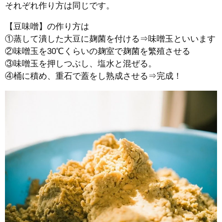
それぞれ作り方は同じです。
【豆味噌】の作り方は
①蒸して潰した大豆に麹菌を付ける⇒味噌玉といいます
②味噌玉を30℃くらいの麹室で麹菌を繁殖させる
③味噌玉を押しつぶし、塩水と混ぜる。
④桶に積め、重石で蓋をし熟成させる⇒完成！