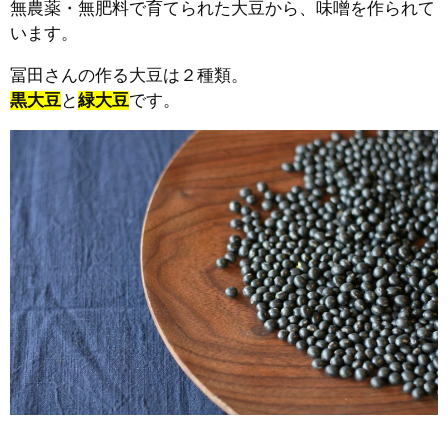
無農薬・無肥料で育てられた大豆から、味噌を作られて
います。
冨田さんの作る大豆は２種類。
黒大豆
と
緑大豆
です。