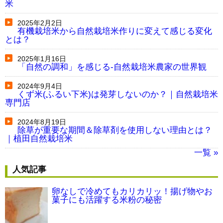
米
2025年2月2日
有機栽培米から自然栽培米作りに変えて感じる変化
とは？
2025年1月16日
「自然の調和」を感じる-自然栽培米農家の世界観
2024年9月4日
くず米(ふるい下米)は発芽しないのか？｜自然栽培米
専門店
2024年8月19日
除草が重要な期間＆除草剤を使用しない理由とは？
｜植田自然栽培米
一覧 »
人気記事
卵なしで冷めてもカリカリッ！揚げ物やお
菓子にも活躍する米粉の秘密