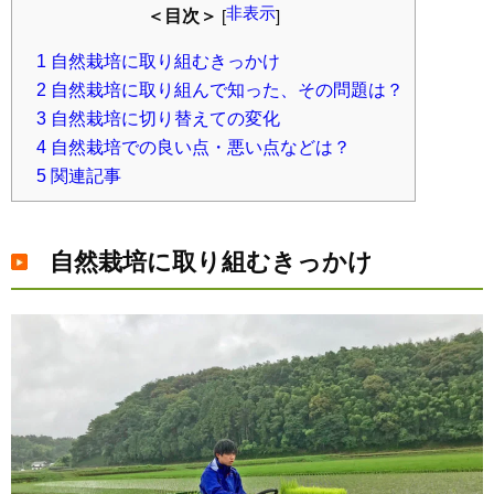
非表示
＜目次＞
[
]
1
自然栽培に取り組むきっかけ
2
自然栽培に取り組んで知った、その問題は？
3
自然栽培に切り替えての変化
4
自然栽培での良い点・悪い点などは？
5
関連記事
自然栽培に取り組むきっかけ