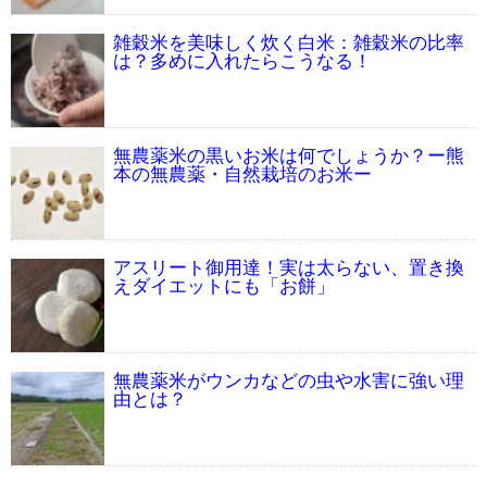
雑穀米を美味しく炊く白米：雑穀米の比率
は？多めに入れたらこうなる！
無農薬米の黒いお米は何でしょうか？ー熊
本の無農薬・自然栽培のお米ー
アスリート御用達！実は太らない、置き換
えダイエットにも「お餅」
無農薬米がウンカなどの虫や水害に強い理
由とは？