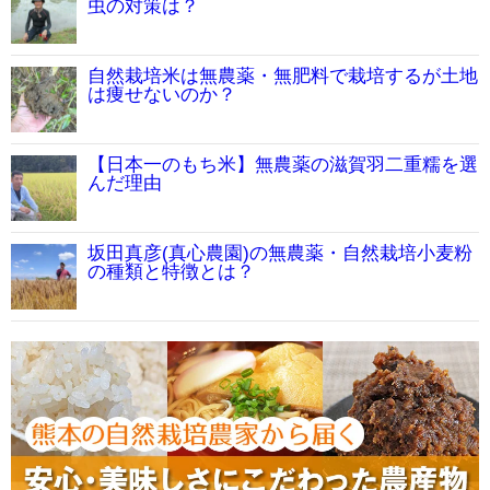
虫の対策は？
自然栽培米は無農薬・無肥料で栽培するが土地
は痩せないのか？
【日本一のもち米】無農薬の滋賀羽二重糯を選
んだ理由
坂田真彦(真心農園)の無農薬・自然栽培小麦粉
の種類と特徴とは？