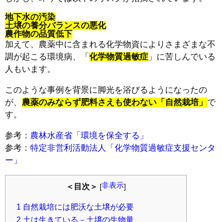
地下水の汚染
土壌の養分バランスの悪化
農作物の品質低下
加えて、農薬中に含まれる化学物資によりさまざまな不
調が起こる環境病、「
化学物質過敏症
」に苦しんでいる
人もいます。
このような事例を背景に脚光を浴びるようになったの
が、
農薬のみならず肥料さえも使わない「自然栽培」
で
す。
参考：
農林水産省「環境を保全する」
参考：
特定非営利活動法人「化学物質過敏症支援センタ
ー」
非表示
＜目次＞
[
]
1
自然栽培には肥沃な土壌が必要
2
土は生きている－土壌の生物量