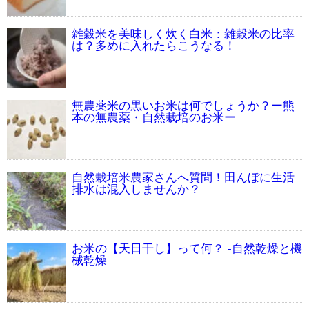
雑穀米を美味しく炊く白米：雑穀米の比率
は？多めに入れたらこうなる！
無農薬米の黒いお米は何でしょうか？ー熊
本の無農薬・自然栽培のお米ー
自然栽培米農家さんへ質問！田んぼに生活
排水は混入しませんか？
お米の【天日干し】って何？ -自然乾燥と機
械乾燥