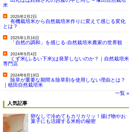
田んぼは妊婦さんのお腹の中と同じ – 塚田自然栽培
米
2025年2月2日
有機栽培米から自然栽培米作りに変えて感じる変化
とは？
2025年1月16日
「自然の調和」を感じる-自然栽培米農家の世界観
2024年9月4日
くず米(ふるい下米)は発芽しないのか？｜自然栽培米
専門店
2024年8月19日
除草が重要な期間＆除草剤を使用しない理由とは？
｜植田自然栽培米
一覧 »
人気記事
卵なしで冷めてもカリカリッ！揚げ物やお
菓子にも活躍する米粉の秘密