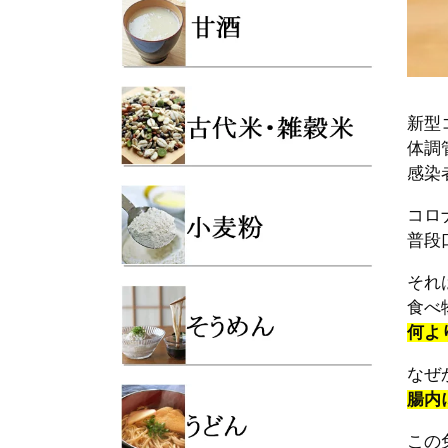
新型
体調
感染
コロ
普段
それ
食べ
何よ
なぜ
腸内
この