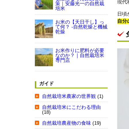
現代
策｜安藤光一の自然栽
培米
日頃
自分
お米の【天日干し】っ
て何？ -自然乾燥と機械
乾燥
お米作りに肥料が必要
なのか？｜自然栽培米
専門店
ガイド
自然栽培米農家の世界観
(1)
自然栽培米にこだわる理由
(18)
自然栽培農産物の食味
(19)