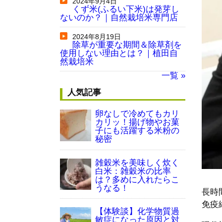
2024年9月4日
くず米(ふるい下米)は発芽し
ないのか？｜自然栽培米専門店
2024年8月19日
除草が重要な期間＆除草剤を
使用しない理由とは？｜植田自
然栽培米
一覧 »
人気記事
卵なしで冷めてもカリ
カリッ！揚げ物やお菓
子にも活躍する米粉の
秘密
雑穀米を美味しく炊く
白米：雑穀米の比率
は？多めに入れたらこ
うなる！
長時
免疫
【体験談】化学物質過
敏症になった原因と対