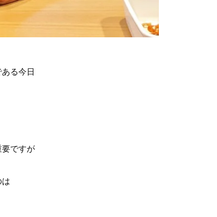
である今日
。
重要ですが
のは