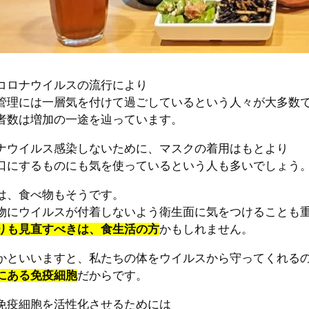
コロナウイルスの流行により
管理には一層気を付けて過ごしているという人々が大多数
者数は増加の一途を辿っています。
ナウイルス感染しないために、マスクの着用はもとより
口にするものにも気を使っているという人も多いでしょう
は、食べ物もそうです。
物にウイルスが付着しないよう衛生面に気をつけることも
りも見直すべきは、食生活の方
かもしれません。
かといいますと、私たちの体をウイルスから守ってくれる
にある免疫細胞
だからです。
免疫細胞を活性化させるためには