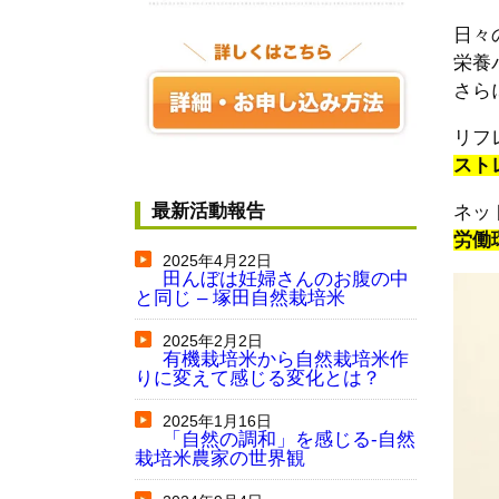
日々
栄養
さら
リフ
スト
最新活動報告
ネッ
労働
2025年4月22日
田んぼは妊婦さんのお腹の中
と同じ – 塚田自然栽培米
2025年2月2日
有機栽培米から自然栽培米作
りに変えて感じる変化とは？
2025年1月16日
「自然の調和」を感じる-自然
栽培米農家の世界観