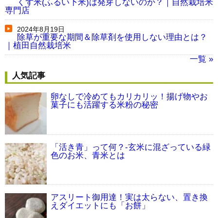
くず米(ふるい下米)は発芽しないのか？｜自然栽培米
専門店
2024年8月19日
除草が重要な期間＆除草剤を使用しない理由とは？
｜植田自然栽培米
一覧 »
人気記事
卵なしで冷めてもカリカリッ！揚げ物やお
菓子にも活躍する米粉の秘密
「活き青」って何？-玄米に混ざっている緑
色のお米、青米とは
アスリート御用達！実は太らない、置き換
えダイエットにも「お餅」