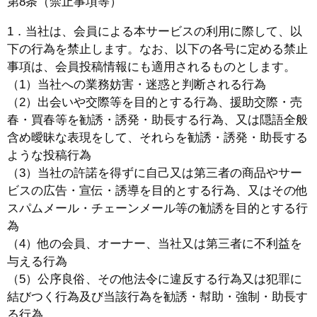
第8条（禁止事項等）
1．当社は、会員による本サービスの利用に際して、以
下の行為を禁止します。なお、以下の各号に定める禁止
事項は、会員投稿情報にも適用されるものとします。
（1）当社への業務妨害・迷惑と判断される行為
（2）出会いや交際等を目的とする行為、援助交際・売
春・買春等を勧誘・誘発・助長する行為、又は隠語全般
含め曖昧な表現をして、それらを勧誘・誘発・助長する
ような投稿行為
（3）当社の許諾を得ずに自己又は第三者の商品やサー
ビスの広告・宣伝・誘導を目的とする行為、又はその他
スパムメール・チェーンメール等の勧誘を目的とする行
為
（4）他の会員、オーナー、当社又は第三者に不利益を
与える行為
（5）公序良俗、その他法令に違反する行為又は犯罪に
結びつく行為及び当該行為を勧誘・幇助・強制・助長す
る行為