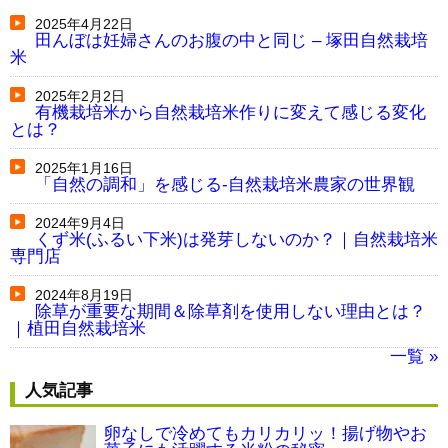
2025年4月22日
田んぼは妊婦さんのお腹の中と同じ – 塚田自然栽培
米
2025年2月2日
有機栽培米から自然栽培米作りに変えて感じる変化
とは？
2025年1月16日
「自然の調和」を感じる-自然栽培米農家の世界観
2024年9月4日
くず米(ふるい下米)は発芽しないのか？｜自然栽培米
専門店
2024年8月19日
除草が重要な期間＆除草剤を使用しない理由とは？
｜植田自然栽培米
一覧 »
人気記事
卵なしで冷めてもカリカリッ！揚げ物やお